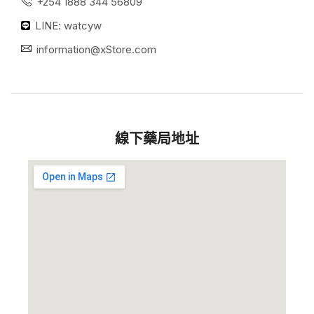
+254 1888 344 56809
LINE: watcyw
information@xStore.com
線下藥局地址