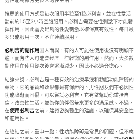
推薦的使用方式是每次服用半粒至1粒必利吉，並在性愛活
動前約1.5至3小時空腹服用。必利吉需要在性刺激下才能發
揮作用，因此需要足夠的性愛刺激以確保其有效性。每日最
多只能服用一次，不宜連續服用。
必利吉的副作用
因人而異，有的人可能在使用後沒有明顯不
適，而有些人可能會經歷一些輕微的副作用。然而，大多數
副作用在使用幾次後會逐漸減少，因此不必過分擔心。
結論來說，必利吉是一種有效的治療早洩和勃起功能障礙的
藥物，它的品質和效果都是有保證的。男性朋友們不必因性
功能障礙而困擾，可以嘗試必利吉，它有望幫助你重拾自
信，改善性生活，並為你的伴侶帶來更多的滿足感。不過，
在
使用必利吉
之前，建議咨詢醫生的建議，以確保其安全性
和適用性。
在總結之前，重申一點：性功能障礙是常見的問題，但不應