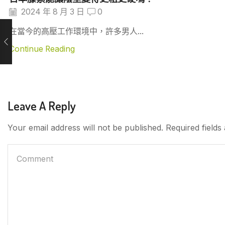
2024 年 8 月 3 日
0
在當今的高壓工作環境中，許多男人...
Continue Reading
Leave A Reply
Your email address will not be published. Required field