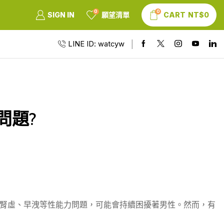
0
0
SIGN IN
願望清單
CART
NT$
0
LINE ID: watcyw
問題?
腎虛、早洩等性能力問題，可能會持續困擾著男性。然而，有