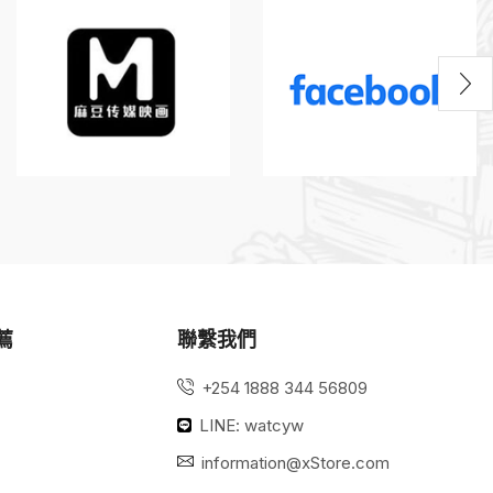
薦
聯繫我們
+254 1888 344 56809
LINE: watcyw
information@xStore.com