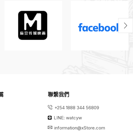
薦
聯繫我們
+254 1888 344 56809
LINE: watcyw
information@xStore.com