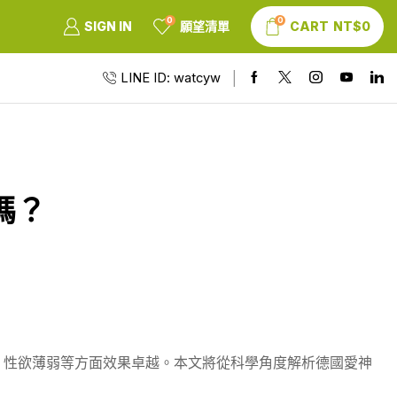
0
0
SIGN IN
願望清單
CART
NT$
0
LINE ID: watcyw
嗎？
、性欲薄弱等方面效果卓越。本文將從科學角度解析德國愛神