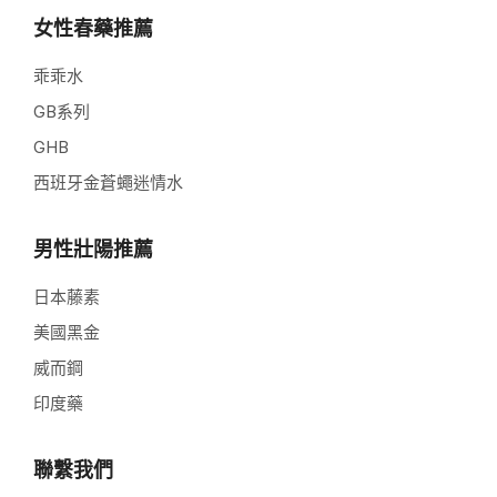
女性春藥推薦
乖乖水
GB系列
GHB
西班牙金蒼蠅迷情水
男性壯陽推薦
日本藤素
美國黑金
威而鋼
印度藥
聯繫我們