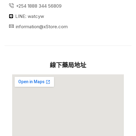
+254 1888 344 56809
LINE: watcyw
information@xStore.com
線下藥局地址