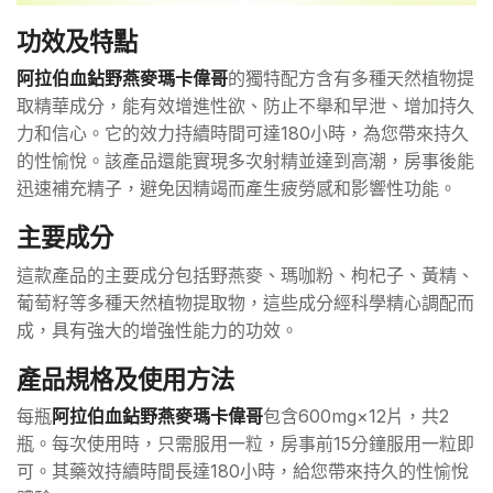
功效及特點
阿拉伯血鉆野燕麥瑪卡偉哥
的獨特配方含有多種天然植物提
取精華成分，能有效增進性欲、防止不舉和早泄、增加持久
力和信心。它的效力持續時間可達180小時，為您帶來持久
的性愉悅。該產品還能實現多次射精並達到高潮，房事後能
迅速補充精子，避免因精竭而產生疲勞感和影響性功能。
主要成分
這款產品的主要成分包括野燕麥、瑪咖粉、枸杞子、黃精、
葡萄籽等多種天然植物提取物，這些成分經科學精心調配而
成，具有強大的增強性能力的功效。
產品規格及使用方法
每瓶
阿拉伯血鉆野燕麥瑪卡偉哥
包含600mg×12片，共2
瓶。每次使用時，只需服用一粒，房事前15分鐘服用一粒即
可。其藥效持續時間長達180小時，給您帶來持久的性愉悅