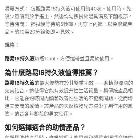
噴霧方式： 每瓶路易16持久液可使用約40次。使用時，先
噴少量噴劑於手指上，然後均勻擦拭於陽具溝及下麵根部。
等待時間： 擦拭後等待約5秒鐘，再穿上內褲，以免浪費產
品。約10至20分鐘後即可見效。
規格：
路易16持久液
每瓶10ml，方便攜帶並且易於使用。
為什麼路易16持久液值得推薦？
路易16持久液
的最大優勢在於其雙重功效——助情與潤滑的
完美結合，這使得它能有效提升性生活質量。與傳統產品相
比，它能在短時間內顯著改善性生活的不協調問題，從而增
進夫妻間的感情。該產品的天然植物配方減少了副作用的風
險，適合各年齡段的男女使用。
如何選擇適合的助情產品？
在選擇助情產品時，應根據個人的需求和體質來選擇合適的