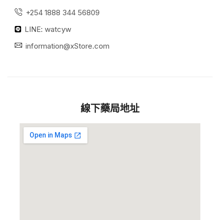
+254 1888 344 56809
LINE: watcyw
information@xStore.com
線下藥局地址