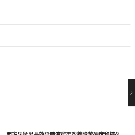
西班牙猛男長效延時液能否改善陰莖硬度和持久