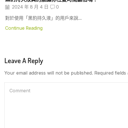
2024 年 8 月 4 日
0
對於使用「黑豹持久液」的用戶來說...
Continue Reading
Leave A Reply
Your email address will not be published. Required field