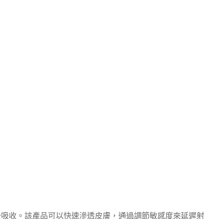
分吸收。該產品可以快速滲透皮膚，通過調節敏感度來延遲射