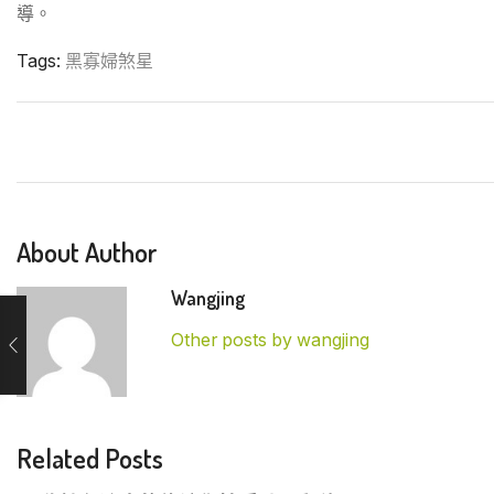
導。
Tags:
黑寡婦煞星
About Author
Wangjing
Other posts by wangjing
Related Posts