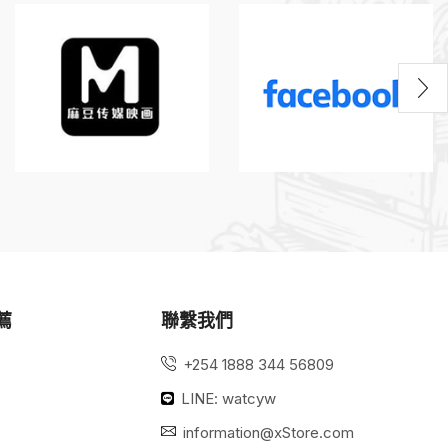
薦
聯繫我們
+254 1888 344 56809
LINE: watcyw
information@xStore.com