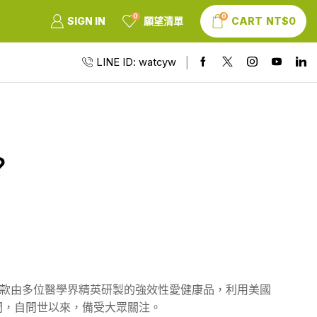
0
0
SIGN IN
願望清單
CART
NT$
0
LINE ID: watcyw
？
款由多位醫學界精英研製的強效性愛健康品，利用美國
間，自問世以來，備受大眾關注。