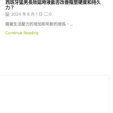
西班牙猛男長效延時液能否改善陰莖硬度和持久
力？
2024 年 8 月 1 日
0
隨著生活壓力的增加和年齡的增長，...
Continue Reading