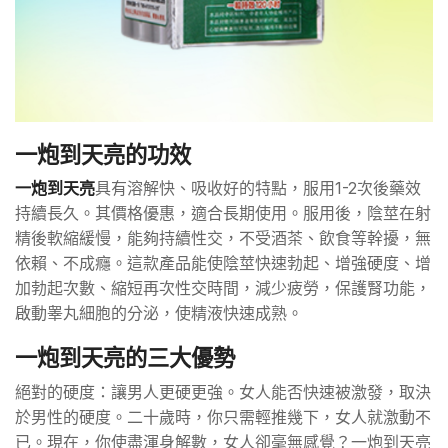
一炮到天亮的功效
一炮到天亮
具有溶解快、吸收好的特點，服用1-2次後藥效
持續長久。其價格優惠，適合長期使用。服用後，陰莖在射
精後軟縮緩慢，能夠持續性交，不受酒茶、飲食等幹擾，無
依賴、不成癮。這款產品能使陰莖快速勃起、增強硬度、增
加勃起次數、縮短再次性交時間，減少疲勞，保護腎功能，
啟動睾丸細胞的分泌，使精液快速成熟。
一炮到天亮的三大優勢
絕對的硬度：讓男人更硬更強。女人能否快速被激發，取決
於男性的硬度。二十歲時，你只需輕推幾下，女人就激動不
已。現在，你使盡渾身解數，女人卻毫無感覺？一炮到天亮