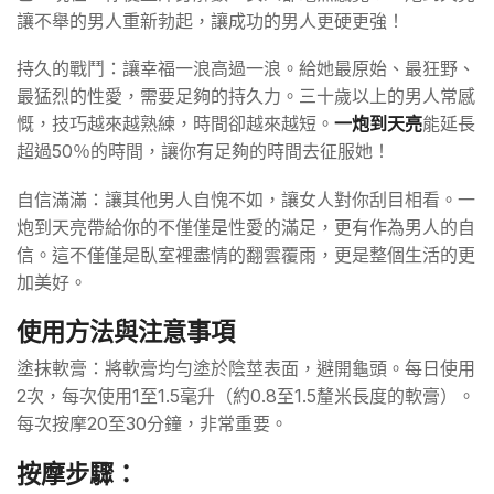
讓不舉的男人重新勃起，讓成功的男人更硬更強！
持久的戰鬥：讓幸福一浪高過一浪。給她最原始、最狂野、
最猛烈的性愛，需要足夠的持久力。三十歲以上的男人常感
慨，技巧越來越熟練，時間卻越來越短。
一炮到天亮
能延長
超過50％的時間，讓你有足夠的時間去征服她！
自信滿滿：讓其他男人自愧不如，讓女人對你刮目相看。一
炮到天亮帶給你的不僅僅是性愛的滿足，更有作為男人的自
信。這不僅僅是臥室裡盡情的翻雲覆雨，更是整個生活的更
加美好。
使用方法與注意事項
塗抹軟膏：將軟膏均勻塗於陰莖表面，避開龜頭。每日使用
2次，每次使用1至1.5毫升（約0.8至1.5釐米長度的軟膏）。
每次按摩20至30分鐘，非常重要。
按摩步驟：